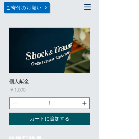
ご寄付のお願い
個人献金
価格
￥1,000
カートに追加する