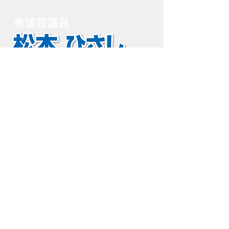
衆議院議員
自由民主党千葉県
第13選挙区支
部 支部長
国会事務所
〒100-8981東京都千代田区永田
町2-2-1衆議院第一議員会館1009
号室
TEL
03-3508-7295
FAX
03-3508-3505
印西事務所