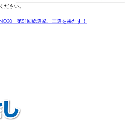
ください。
NO30　第51回総選挙、三選を果たす！
区支部 支部長