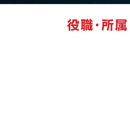
■内閣
第7代デジタル大臣
■衆議院
■議員連盟
責任ある積極財政を推進する議員連盟 代表
医薬安全保障を確立する議員連盟 事務局長
臓器移植を考える議員連盟 事務局長
ドクターヘリ推進議員連盟 事務局長
有床診療所の活性化を目指す議員連盟 事務