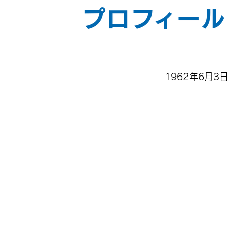
まつもと
ひさし
松本 尚
1962年6月3
日本医科大学特任教授
(元)日本医科大学救急医学 教授
(元)日本医科大学千葉北総病院 救
1987年 金沢大学医学部医学科卒
第81回医師国家試験合格